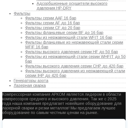
Адсорбционные осушители высокого
давления HP-DRY
Фильтры
Фильтры серии AAF 16 бар
Фильтры серии AF до 16 бар
Фильтры серии CF до 20 бар
Фильтры фланцевые серии BF до 16 бар
Фильтры из нержавеющей стали WFIT 16 бар
Фильтры фланцевые из нержавеющей стали серии
WFIF 16 бар
Фильтры высокого давления серии HF до 50 бар
Фильтры из нержавеющей стали серии WHFIT до 50
бар
Фильтры высокого давления серии CHP до 420 бар
Фильтры высокого давления из нержавеющей стали
серии IHP до 420 бар
Генераторы азота
Лазерная сварка
Компрессорная компания АРКОМ является лидером в области
компрессоров среднего и высокого давления. Так же с 2025
года наша компания предлагает новейшее оборудование для
лазерной сварки и резки металлов! Мы предлагаем лучшее
оборудование по самым честным ценам на рынке.