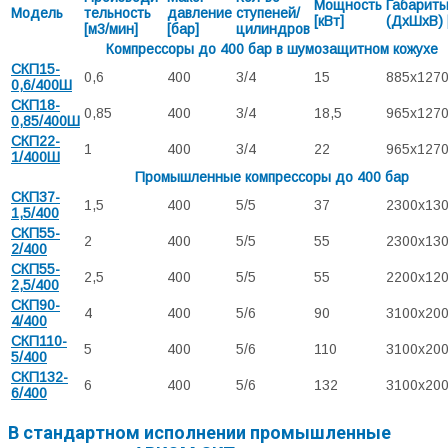
Мощность
Габарит
Модель
тельность
давление
ступеней/
[кВт]
(ДхШхВ) 
[м3/мин]
[бар]
цилиндров
Компрессоры до 400 бар в шумозащитном кожухе
СКП15-
0,6
400
3/4
15
885x127
0,6/400Ш
СКП18-
0,85
400
3/4
18,5
965x127
0,85/400Ш
СКП22-
1
400
3/4
22
965x127
1/400Ш
Промышленные компрессоры до 400 бар
СКП37-
1,5
400
5/5
37
2300х13
1,5/400
СКП55-
2
400
5/5
55
2300х13
2/400
СКП55-
2,5
400
5/5
55
2200х12
2,5/400
СКП90-
4
400
5/6
90
3100х20
4/400
СКП110-
5
400
5/6
110
3100х20
5/400
СКП132-
6
400
5/6
132
3100х20
6/400
В стандартном исполнении промышленные