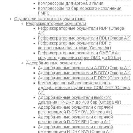
Компрессоры для аргона и гелия
Компрессоры 40 бар морского исполнения
РМРС
Осушители сжатого воздуха и газов
Рефрижераторные осушители
Рефрижераторные осушители RDP (Omega
Air)
Рефрижераторные осушители RDL (Omega Air)
Рефрижераторные осушители RDF с
встроенными фильтрами (Omega Air)
Рефрижераторные осушители OMEGA Air
среднего давления серии OMD до 50 бар
Адсорбционные осушители
Адсорбционные осушители A-DRY (Omega Air)
Адсорбционные осушители B-DRY (Omega Air)
Адсорбционные осушители F-DRY (Omega Air)
Комбинированный рефрижераторно-
адсорбционные осушители COM-DRY (Omega
Air)
Адсорбционные осушители высокого
давления HP-DRY до 400 бар (Omega Air)
Адсорбционные осушители с горячей
регенерацией R-DRY BVL (Omega Air)
Адсорбционные осушители с горячей
регенерацией R-DRY BP (Omega Air)
Адсорбционные осушители с горячей
регенерацией R-DRY BVA (Omega Air)