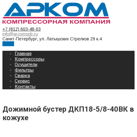
+7 (812) 603-48-03
info@arcomspb.ru
Санкт-Петербург, ул. Латышских Стрелков 29 к.4
Меню
Главная
Компрессоры
Осушители
Фильтры
Сварка
Сервис
Контакты
Дожимной бустер ДКП18-5/8-40ВК в
кожухе
Дожимной бустер ДКП18-5/8-40ВК в