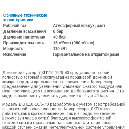
Основные технические
характеристики
Рабочий газ
Атмосферный воздух, азот
Давление всасывания
6 бар
Давление нагнетания
40 бар
Производительность
16 м³/мин (960 м³/час)
Мощность
110 кВт
Исполнение
Горизонтальное на открытой раме
Дожимной бустер ДКП110-16/6-40 представляет собой
полностью готовый к эксплуатации поршневой дожимной
компрессор для промышленного применения. Компрессор
предназначен для увеличения давления сжатого воздуха или
газа, поступающего на всасывание до большего значения. Эта
модель позволяет увеличить давление от 6 до 40 бар.
Модель ДКП110-16/6-40 разработана с учетом всех требований
современной промышленности. Компрессоры ДКП могут
работать как в кратковременном, так и в продолжительном
режиме (24 часа в сутки) благодаря высокоэффективной
системе смазки с масляным насосом, охладителям после
каждой ступени сжатия, интеллектуальной системе управления