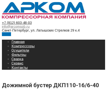
+7 (812) 603-48-03
info@arcomspb.ru
Санкт-Петербург, ул. Латышских Стрелков 29 к.4
Меню
Главная
Компрессоры
Осушители
Фильтры
Сварка
Сервис
Контакты
Дожимной бустер ДКП110-16/6-40
Дожимной бустер ДКП110-16/6-40
(6-40 Бар; 16 м³/мин)