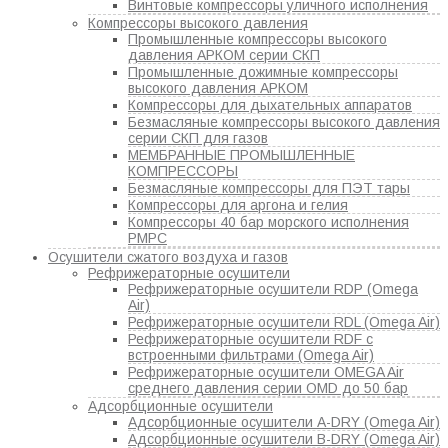
Винтовые компрессоры уличного исполнения
Компрессоры высокого давления
Промышленные компрессоры высокого
давления АРКОМ серии СКП
Промышленные дожимные компрессоры
высокого давления АРКОМ
Компрессоры для дыхательных аппаратов
Безмасляные компрессоры высокого давления
серии СКП для газов
МЕМБРАННЫЕ ПРОМЫШЛЕННЫЕ
КОМПРЕССОРЫ
Безмасляные компрессоры для ПЭТ тары
Компрессоры для аргона и гелия
Компрессоры 40 бар морского исполнения
РМРС
Осушители сжатого воздуха и газов
Рефрижераторные осушители
Рефрижераторные осушители RDP (Omega
Air)
Рефрижераторные осушители RDL (Omega Air)
Рефрижераторные осушители RDF с
встроенными фильтрами (Omega Air)
Рефрижераторные осушители OMEGA Air
среднего давления серии OMD до 50 бар
Адсорбционные осушители
Адсорбционные осушители A-DRY (Omega Air)
Адсорбционные осушители B-DRY (Omega Air)