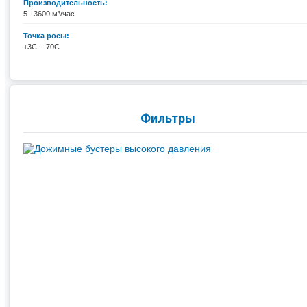
Производительность:
5...3600 м³/час
Точка росы:
+3С...-70С
Фильтры