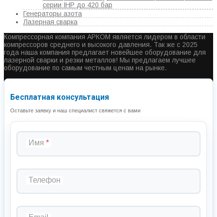
серии IHP до 420 бар
Генераторы азота
Лазерная сварка
Компрессорная компания АРКОМ является лидером в области
компрессоров среднего и высокого давления. Так же с 2025
года наша компания предлагает новейшее оборудование для
лазерной сварки и резки металлов! Мы предлагаем лучшее
оборудование по самым честным ценам на рынке.
Бесплатная консультация
Оставьте заявку и наш специалист свяжется с вами
Имя
Телефон