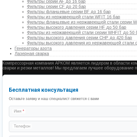
Фильтры серии AF до 16 бар
Фильтры серии CF до 20 бар
Фильтры фланцевые серии BF до 16 бар
Фильтры из нержавеющей стали WFIT 16 бар
Фильтры фланцевые из нержавеющей стали серии WF
Фильтры высокого давления серии HF до 50 бар
Фильтры из нержавеющей стали серии WHFIT до 50 
Фильтры высокого давления серии CHP до 420 бар
Фильтры высокого давления из нержавеющей стали с
Генераторы азота
Лазерная сварка
Компрессорная компания АРКОМ является лидером в области ком
сварки и резки металлов! Мы предлагаем лучшее оборудование 
Бесплатная консультация
Оставьте заявку и наш специалист свяжется с вами
Имя
Телефон