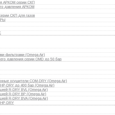
ия АРКОМ серии СКП
го давления АРКОМ
серии СКП для газов
ОРЫ
С
и фильтрами (Omega Air)
его давления серии OMD до 50 бар
нные осушители COM-DRY (Omega Air)
HP-DRY до 400 бар (Omega Air)
ией R-DRY BVL (Omega Air)
цией R-DRY BP (Omega Air)
цией R-DRY BVA (Omega Air)
 HP-DRY