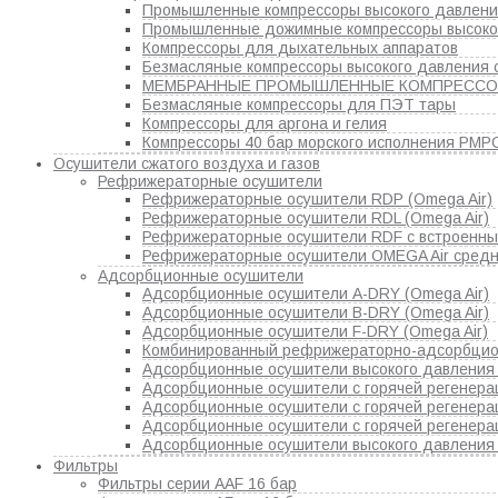
Промышленные компрессоры высокого давлен
Промышленные дожимные компрессоры высоко
Компрессоры для дыхательных аппаратов
Безмасляные компрессоры высокого давления 
МЕМБРАННЫЕ ПРОМЫШЛЕННЫЕ КОМПРЕСС
Безмасляные компрессоры для ПЭТ тары
Компрессоры для аргона и гелия
Компрессоры 40 бар морского исполнения РМР
Осушители сжатого воздуха и газов
Рефрижераторные осушители
Рефрижераторные осушители RDP (Omega Air)
Рефрижераторные осушители RDL (Omega Air)
Рефрижераторные осушители RDF с встроенным
Рефрижераторные осушители OMEGA Air средн
Адсорбционные осушители
Адсорбционные осушители A-DRY (Omega Air)
Адсорбционные осушители B-DRY (Omega Air)
Адсорбционные осушители F-DRY (Omega Air)
Комбинированный рефрижераторно-адсорбцио
Адсорбционные осушители высокого давления 
Адсорбционные осушители с горячей регенерац
Адсорбционные осушители с горячей регенера
Адсорбционные осушители с горячей регенера
Адсорбционные осушители высокого давления
Фильтры
Фильтры серии AAF 16 бар