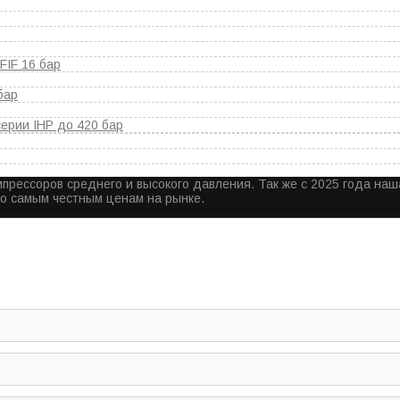
IF 16 бар
бар
ерии IHP до 420 бар
прессоров среднего и высокого давления. Так же с 2025 года на
по самым честным ценам на рынке.