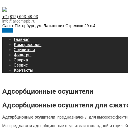
+7 (812) 603-48-03
info@arcomspb.ru
Санкт-Петербург, ул. Латышских Стрелков 29 к.4
Меню
Главная
Компрессоры
Осушители
Фильтры
Сварка
Сервис
Контакты
Адсорбционные осушители
Адсорбционные осушители для сжатог
Адсорбционные осушители
предназначены для высокоэффективн
Мы предлагаем адсорбционные осушители с холодной и горячей 