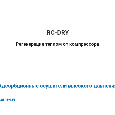
RС-DRY
Регенерация теплом от компрессора
Адсорбционные осушители высокого давлени
HPR-DRY