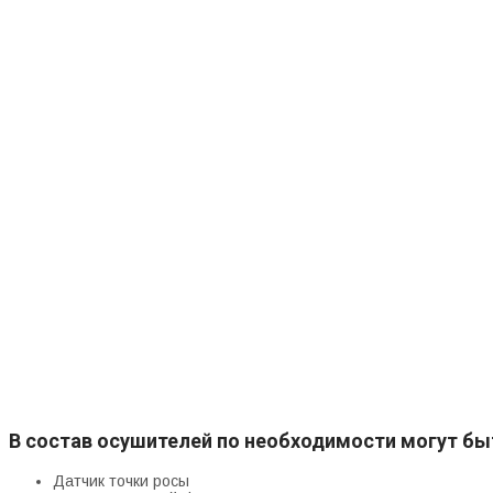
Осушите
Давление: до 50 бар
Производительность: 2485...23400 м³/час
Точка росы: -40 °C
Потери на регенерацию: 0%
Осушител
Давление: до 400 бар
Производительность: 50...1600 м³/час
Точка росы: -40 (-55) °C
Потери на регенерацию: 1 - 3%
В состав осушителей по необходимости могут б
Датчик точки росы