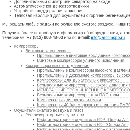
Дополнительный фильтр или сепаратор на входе
Автоматические конденсатоотводчики
Устройство поддержания давления
Тепловая изоляция для осушителей с горячей регенераци
Мы решаем любые задачи по осушению сжатого воздуха. Пишите
Получить более подробную информацию об оборудовании, а так 
телефонам:
+7 (812) 603-48-03
или по
e-mail:
info@arcomspb.ru
Компрессоры
Винтовые компрессоры
Промышленные винтовые воздушные компресс
Винтовые компрессоры уличного исполнения
Компрессоры высокого давления
Промышленные компрессоры высокого давлен
Промышленные дожимные компрессоры высоко
Компрессоры для дыхательных аппаратов
Безмасляные компрессоры высокого давления 
МЕМБРАННЫЕ ПРОМЫШЛЕННЫЕ КОМПРЕСС
Безмасляные компрессоры для ПЭТ тары
Компрессоры для аргона и гелия
Компрессоры 40 бар морского исполнения РМР
Осушители сжатого воздуха и газов
Рефрижераторные осушители
Рефрижераторные осушители RDP (Omega Air)
Рефрижераторные осушители RDL (Omega Air)
Рефрижераторные осушители RDF с встроенным