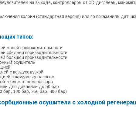
леуловителем на выходе, контроллером с LCD-дисплеем, маноме
лючения колонн (стандартная версия) или по показаниям датчика
ющих типов:
ией малой производительности
ией средней производительности
ией большой производительности
онный осушитель
ацией
цией с воздуходувкой
ацией с вакуумным насосом
ей теплом от компрессора
ией для давлений до 50 бар
бар, 100 бар, 250 бар, 400 бар)
орбционные осушители с холодной регенера