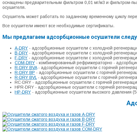
оснащены предварительным фильтром 0,01 мг/м3 и фильтром-пы
осушителя.
Осушитель может работать по заданному временному циклу перек
Все осушители имеют все необходимые сертификаты.
Мы предлагаем адсорбционные осушители следу
A-DRY
- адсорбционные осушители с холодной регенерац
B-DRY
- адсорбционные осушители с холодной регенерац
F-DRY
- адсорбционные осушители с холодной регенерац
COM-DRY
- комбинированный рефрижераторно - адсорбци
R-DRY BVA
- адсорбционные осушители с горячей регенер
R-DRY BP
- адсорбционные осушители с горячей регенера
R-DRY BVL
- адсорбционные осушители с горячей регенер
RC-DRY - адсорбционные осушители с горячей регенераци
HPR-DRY - адсорбционные осушители с горячей регенерац
HP-DRY
- адсорбционные осушители высокого давления (50 
Адс