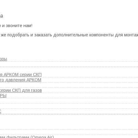
ей
 и звоните нам!
же подобрать и заказать дополнительные компоненты для монтажа
оры
ия АРКОМ серии СКП
го давления АРКОМ
серии СКП для газов
ОРЫ
С
и фильтрами (Omega Air)