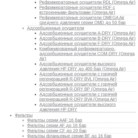
Рефрижераторные осушители RDL (Omega Air)
Рефрижераторные осушители RDF с
встроенными фильтрами (Omega Air)
Рефрижераторные осушители OMEGA Air
среднего давления серии OMD до 50 бар
Адсорбционные осушители
Адсорбционные осушители A-DRY (Omega Air)
Адсорбционные осушители B-DRY (Omega Air)
Адсорбционные осушители F-DRY (Omega Air)
Комбинированный рефрижераторно-
адсорбционные осушители COM-DRY (Omega
Air)
Адсорбционные осушители высокого
давления HP-DRY до 400 бар (Omega Air)
Адсорбционные осушители с горячей
регенерацией R-DRY BVL (Omega Air)
Адсорбционные осушители с горячей
регенерацией R-DRY BP (Omega Air)
Адсорбционные осушители с горячей
регенерацией R-DRY BVA (Omega Air)
Адсорбционные осушители высокого
давления HP-DRY
Фильтры
Фильтры серии AAF 16 бар
Фильтры серии AF до 16 бар
Фильтры серии CF до 20 бар
Фильтры фланцевые серии BF до 16 бар