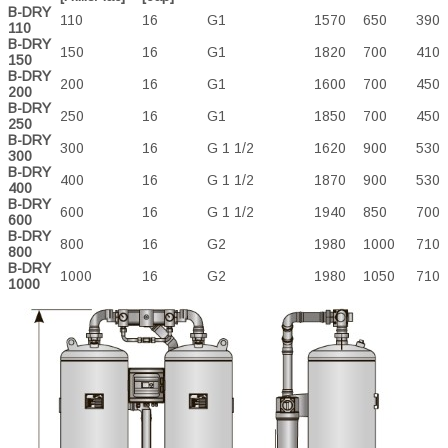
B-DRY
110
16
G1
1570
650
390
110
B-DRY
150
16
G1
1820
700
410
150
B-DRY
200
16
G1
1600
700
450
200
B-DRY
250
16
G1
1850
700
450
250
B-DRY
300
16
G 1 1/2
1620
900
530
300
B-DRY
400
16
G 1 1/2
1870
900
530
400
B-DRY
600
16
G 1 1/2
1940
850
700
600
B-DRY
800
16
G2
1980
1000
710
800
B-DRY
1000
16
G2
1980
1050
710
1000