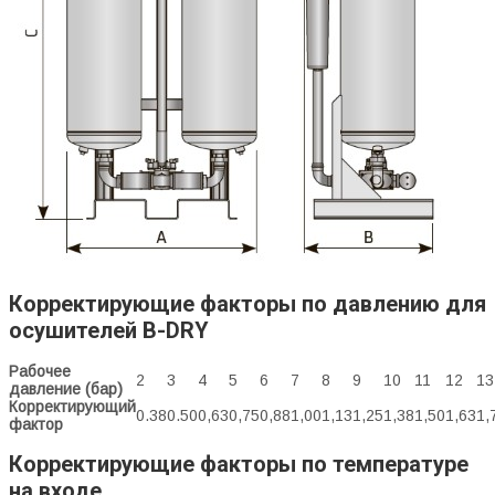
Корректирующие факторы по давлению для
осушителей B-DRY
Рабочее
2
3
4
5
6
7
8
9
10
11
12
13
давление (бар)
Корректирующий
0.38
0.50
0,63
0,75
0,88
1,00
1,13
1,25
1,38
1,50
1,63
1,
фактор
Корректирующие факторы по температуре
на входе