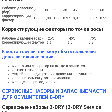
Рабочее давление
25
30
35
40
45
50
55
60
(бар)
Корректирующий
1,00
1,00
1,00
0,97
0,87
0,8
0.64
0,51
фактор
Корректирующие факторы по точке росы
Рабочее давление (бар)
-25С
-40С
-70С
Корректирующий фактор
1,1
1,0
0,7
В состав осушителя могут быть включены
дополнительные опции:
Фильтр или сепаратор на входе в осушитель
Датчик точки росы
Устройство поддержания давления в осушителе
Дополнительная угольная колонна
Фланцевое присоединение
СЕРВИСНЫЕ НАБОРЫ И ЗАПАСНЫЕ ЧАСТИ
ДЛЯ ОСУШИТЕЛЕЙ B-DRY
Сервисные наборы B-DRY (B-DRY Service