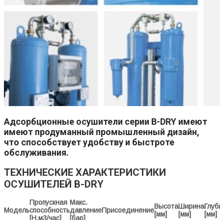
Адсорбционные осушители серии B-DRY имеют
имеют продуманный промышленный дизайн,
что способствует удобству и быстроте
обслуживания.
ТЕХНИЧЕСКИЕ ХАРАКТЕРИСТИКИ
ОСУШИТЕЛЕЙ B-DRY
Пропускная
Макс.
Высота
Ширина
Глуб
Модель
способность
давление
Присоединение
[мм]
[мм]
[мм]
[Н.м3/час]
[бар]