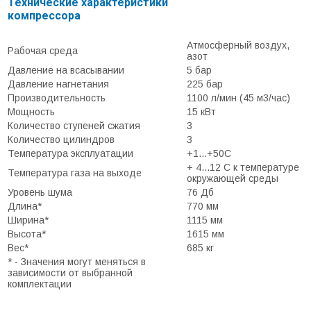
Технические характеристики
компрессора
Атмосферный воздух,
Рабочая среда
азот
Давление на всасывании
5 бар
Давление нагнетания
225 бар
Производительность
1100 л/мин (45 м3/час)
Мощность
15 кВт
Количество ступеней сжатия
3
Количество цилиндров
3
Температура эксплуатации
+1...+50С
+ 4...12 С к температуре
Температура газа на выходе
окружающей среды
Уровень шума
76 Дб
Длина*
770 мм
Ширина*
1115 мм
Высота*
1615 мм
Вес*
685 кг
* - Значения могут меняться в
зависимости от выбранной
комплектации