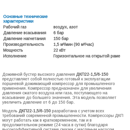
Основные технические
характеристики
Рабочий газ
воздух, азот
Давление всасывания
6 бар
Давление нагнетания
150 бар
Производительность
1,5 м³/мин (90 м³/час)
Мощность
22 кВт
Исполнение
Горизонтальное на открытой раме
Дожимной бустер высокого давления
ДКП22-1,5/6-150
представляет собой полностью готовый к эксплуатации
поршневой дожимающий компрессор для промышленного
применения. Компрессор предназначен для увеличения
давления сжатого воздуха или газа, поступающего на
всасывание до большего значения. Эта модель позволяет
увеличить давление от 6 до 150 бар.
Модель
ДКП22-1,5/6-150
разработана с учетом всех
требований современной промышленности. Компрессоры ДКП
могут работать как в кратковременном, так и в
продолжительном режиме (24 часа в сутки) благодаря
высокоэффективной системе смазки с масляным насосом,