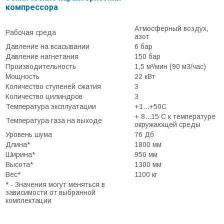
компрессора
Атмосферный воздух,
Рабочая среда
азот
Давление на всасывании
6 бар
Давление нагнетания
150 бар
Производительность
1,5 м³/мин (90 м3/час)
Мощность
22 кВт
Количество ступеней сжатия
3
Количество цилиндров
3
Температура эксплуатации
+1...+50С
+ 8...15 С к температуре
Температура газа на выходе
окружающей среды
Уровень шума
76 Дб
Длина*
1800 мм
Ширина*
950 мм
Высота*
1300 мм
Вес*
1100 кг
* - Значения могут меняться в
зависимости от выбранной
комплектации