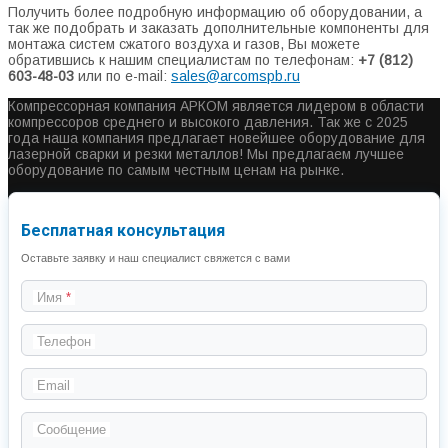
Получить более подробную информацию об оборудовании, а
так же подобрать и заказать дополнительные компоненты для
монтажа систем сжатого воздуха и газов, Вы можете
обратившись к нашим специалистам по телефонам:
+7 (812)
603-48-03
или по e-mail:
sales@arcomspb.ru
Компрессорная компания АРКОМ является лидером в области
компрессоров среднего и высокого давления. Так же с 2025
года наша компания предлагает новейшее оборудование для
лазерной сварки и резки металлов! Мы предлагаем лучшее
оборудование по самым честным ценам на рынке.
Бесплатная консультация
Оставьте заявку и наш специалист свяжется с вами
Имя
Телефон
Email
Сообщение