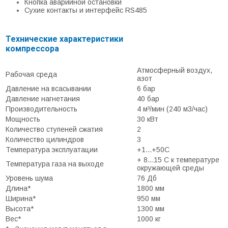
Кнопка аварийной остановки
Сухие контакты и интерфейс RS485
Технические характеристики
компрессора
Атмосферный воздух,
Рабочая среда
азот
Давление на всасывании
6 бар
Давление нагнетания
40 бар
Производительность
4 м³/мин (240 м3/час)
Мощность
30 кВт
Количество ступеней сжатия
2
Количество цилиндров
3
Температура эксплуатации
+1...+50С
+ 8...15 С к температуре
Температура газа на выходе
окружающей среды
Уровень шума
76 Дб
Длина*
1800 мм
Ширина*
950 мм
Высота*
1300 мм
Вес*
1000 кг