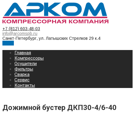
+7 (812) 603-48-03
info@arcomspb.ru
Санкт-Петербург, ул. Латышских Стрелков 29 к.4
Меню
Главная
Компрессоры
Осушители
Фильтры
Сварка
Сервис
Контакты
Дожимной бустер ДКП30-4/6-40
Дожимной бустер ДКП30-4/6-40 (6-
40 Бар; 4 м³/мин)