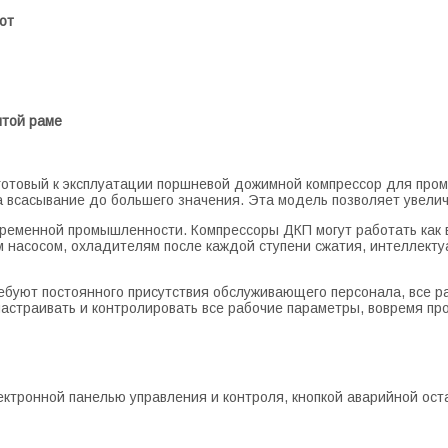
от
ытой раме
готовый к эксплуатации поршневой дожимной компрессор для про
а всасывание до большего значения. Эта модель позволяет увелич
ременной промышленности. Компрессоры ДКП могут работать как в
м насосом, охладителям после каждой ступени сжатия, интеллект
ебуют постоянного присутствия обслуживающего персонала, все 
настраивать и контролировать все рабочие параметры, вовремя пр
ктронной панелью управления и контроля, кнопкой аварийной ост