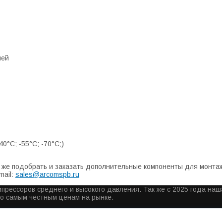
ней
0°С; -55°С; -70°С;)
же подобрать и заказать дополнительные компоненты для монтажа
mail:
sales@arcomspb.ru
прессоров среднего и высокого давления. Так же с 2025 года на
по самым честным ценам на рынке.