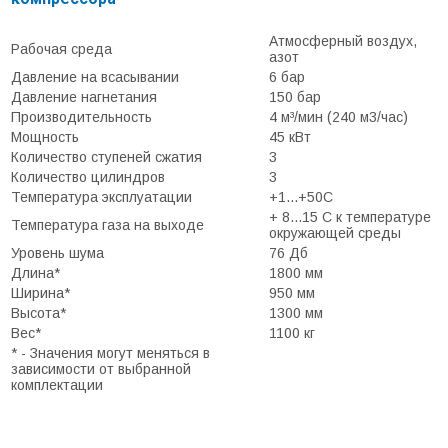
Атмосферный воздух,
Рабочая среда
азот
Давление на всасывании
6 бар
Давление нагнетания
150 бар
Производительность
4 м³/мин (240 м3/час)
Мощность
45 кВт
Количество ступеней сжатия
3
Количество цилиндров
3
Температура эксплуатации
+1...+50С
+ 8...15 С к температуре
Температура газа на выходе
окружающей среды
Уровень шума
76 Дб
Длина*
1800 мм
Ширина*
950 мм
Высота*
1300 мм
Вес*
1100 кг
* - Значения могут меняться в
зависимости от выбранной
комплектации