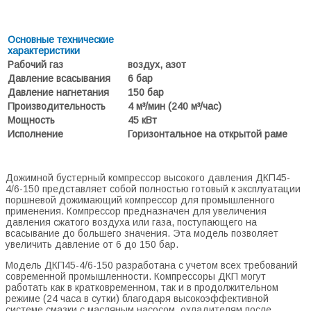
Основные технические
характеристики
Рабочий газ
воздух, азот
Давление всасывания
6 бар
Давление нагнетания
150 бар
Производительность
4 м³/мин (240 м³/час)
Мощность
45 кВт
Исполнение
Горизонтальное на открытой раме
Дожимной бустерный компрессор высокого давления ДКП45-
4/6-150 представляет собой полностью готовый к эксплуатации
поршневой дожимающий компрессор для промышленного
применения. Компрессор предназначен для увеличения
давления сжатого воздуха или газа, поступающего на
всасывание до большего значения. Эта модель позволяет
увеличить давление от 6 до 150 бар.
Модель ДКП45-4/6-150 разработана с учетом всех требований
современной промышленности. Компрессоры ДКП могут
работать как в кратковременном, так и в продолжительном
режиме (24 часа в сутки) благодаря высокоэффективной
системе смазки с масляным насосом, охладителям после