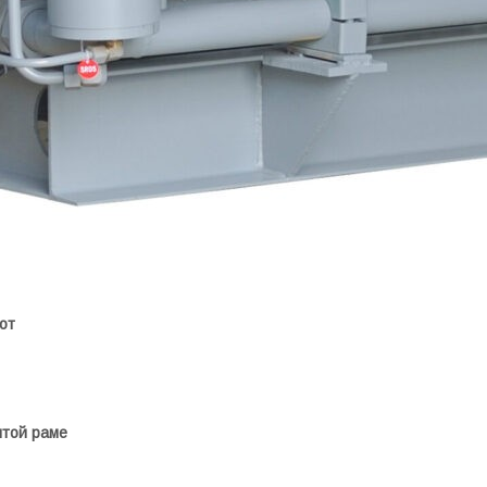
от
ытой раме