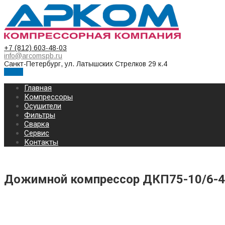
+7 (812) 603-48-03
info@arcomspb.ru
Санкт-Петербург, ул. Латышских Стрелков 29 к.4
Меню
Главная
Компрессоры
Осушители
Фильтры
Сварка
Сервис
Контакты
Дожимной компрессор ДКП75-10/6-
Дожимной бустер ДКП75-10/6-40 (6-4