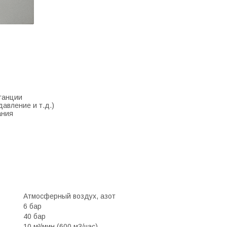
танции
авление и т.д.)
ания
Атмосферный воздух, азот
6 бар
40 бар
10 м³/мин (600 м3/час)