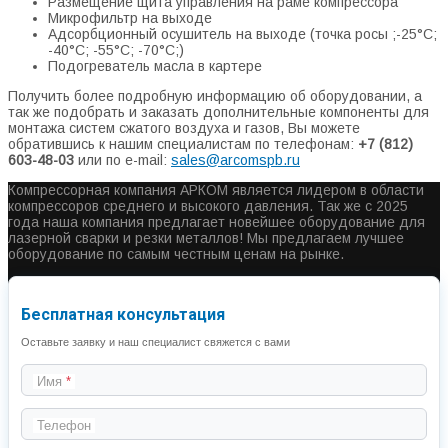
Размещение щита управления на раме компрессора
Микрофильтр на выходе
Адсорбционный осушитель на выходе (точка росы ;-25°С;
-40°С; -55°С; -70°С;)
Подогреватель масла в картере
Получить более подробную информацию об оборудовании, а
так же подобрать и заказать дополнительные компоненты для
монтажа систем сжатого воздуха и газов, Вы можете
обратившись к нашим специалистам по телефонам:
+7 (812)
603-48-03
или по e-mail:
sales@arcomspb.ru
Компрессорная компания АРКОМ является лидером в области
компрессоров среднего и высокого давления. Так же с 2025
года наша компания предлагает новейшее оборудование для
лазерной сварки и резки металлов! Мы предлагаем лучшее
оборудование по самым честным ценам на рынке.
Бесплатная консультация
Оставьте заявку и наш специалист свяжется с вами
Имя
Телефон