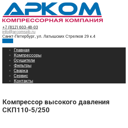
+7 (812) 603-48-03
info@arcomspb.ru
Санкт-Петербург, ул. Латышских Стрелков 29 к.4
Меню
Главная
Компрессоры
Осушители
Фильтры
Сварка
Сервис
Контакты
Компрессор высокого давления
СКП110-5/250
КОМПРЕССОР СРЕДНЕГО