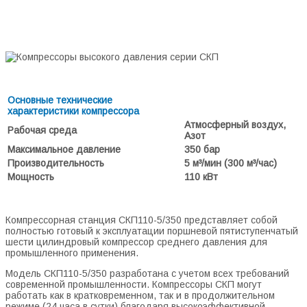
ДАВЛЕНИЯ СКП110-5/350 (350 Бар; 5
м³/мин)
Основные технические
характеристики компрессора
Атмосферный воздух,
Рабочая среда
Азот
Максимальное давление
350 бар
Производительность
5 м³/мин (300 м³/час)
Мощность
110 кВт
Компрессорная станция СКП110-5/350 представляет собой
полностью готовый к эксплуатации поршневой пятиступенчатый
шести цилиндровый компрессор среднего давления для
промышленного применения.
Модель СКП110-5/350 разработана с учетом всех требований
современной промышленности. Компрессоры СКП могут
работать как в кратковременном, так и в продолжительном
режиме (24 часа в сутки) благодаря высокоэффективной