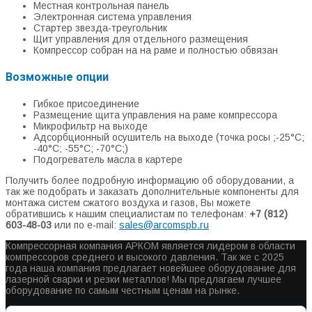
Местная контрольная панель
Электронная система управления
Стартер звезда-треугольник
Щит управления для отдельного размещения
Компрессор собран на на раме и полностью обвязан
Возможные опции
Гибкое присоединение
Размещение щита управления на раме компрессора
Микрофильтр на выходе
Адсорбционный осушитель на выходе (точка росы ;-25°С;
-40°С; -55°С; -70°С;)
Подогреватель масла в картере
Получить более подробную информацию об оборудовании, а
так же подобрать и заказать дополнительные компоненты для
монтажа систем сжатого воздуха и газов, Вы можете
обратившись к нашим специалистам по телефонам:
+7 (812)
603-48-03
или по e-mail:
sales@arcomspb.ru
Компрессорная компания АРКОМ является лидером в области
компрессоров среднего и высокого давления. Так же с 2025
года наша компания предлагает новейшее оборудование для
лазерной сварки и резки металлов! Мы предлагаем лучшее
оборудование по самым честным ценам на рынке.