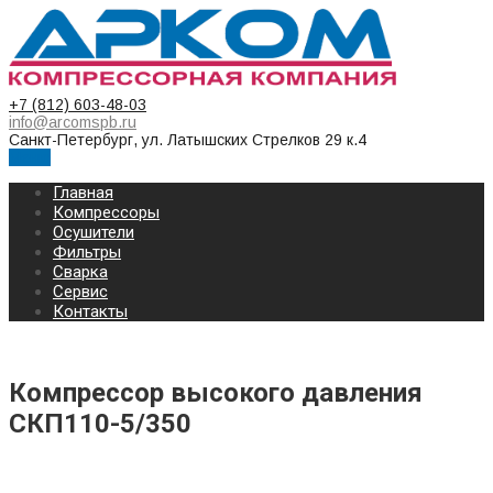
+7 (812) 603-48-03
info@arcomspb.ru
Санкт-Петербург, ул. Латышских Стрелков 29 к.4
Меню
Главная
Компрессоры
Осушители
Фильтры
Сварка
Сервис
Контакты
Компрессор высокого давления
СКП110-5/350
КОМПРЕССОР СРЕДНЕГО