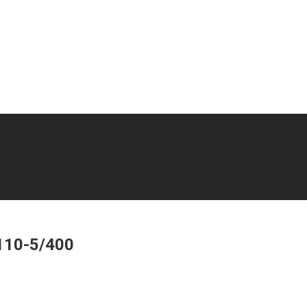
110-5/400
110-5/400 (400 Бар; 5 м³/мин)