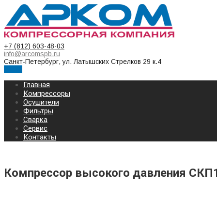
+7 (812) 603-48-03
info@arcomspb.ru
Санкт-Петербург, ул. Латышских Стрелков 29 к.4
Меню
Главная
Компрессоры
Осушители
Фильтры
Сварка
Сервис
Контакты
Компрессор высокого давления СКП
КОМПРЕССОР СРЕДНЕГО ДАВЛЕНИЯ СКП