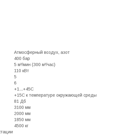
Атмосферный воздух, азот
400 бар
5 м³/мин (300 м³/час)
110 кВт
5
6
+1...+45С
+15С к температуре окружающей среды
81 Дб
3100 мм
2000 мм
1850 мм
4500 кг
ктации