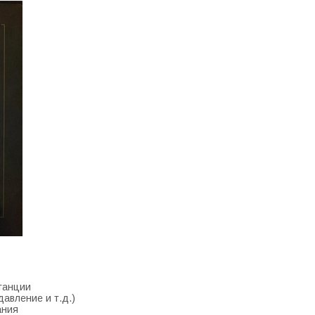
танции
авление и т.д.)
ания