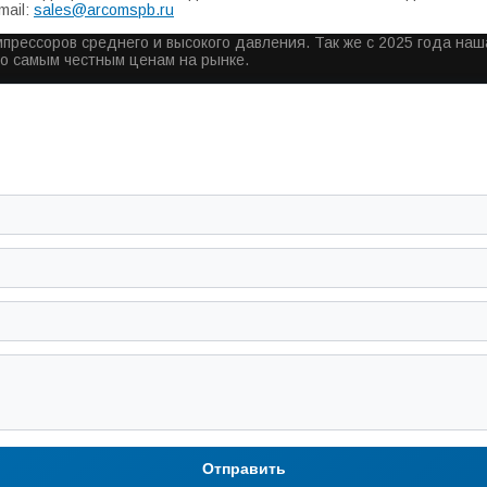
mail:
sales@arcomspb.ru
прессоров среднего и высокого давления. Так же с 2025 года на
по самым честным ценам на рынке.
Отправить