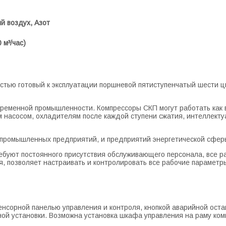
 воздух, Азот
 м³/час)
остью готовый к эксплуатации поршневой пятиступенчатый шести
ременной промышленности. Компрессоры СКП могут работать как в
м насосом, охладителям после каждой ступени сжатия, интеллект
 промышленных предприятий, и предприятий энергетической сфер
ебуют постоянного присутствия обслуживающего персонала, все 
я, позволяет настраивать и контролировать все рабочие параметр
сорной панелью управления и контроля, кнопкой аварийной остано
ой установки. Возможна установка шкафа управления на раму ком