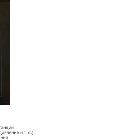
танции
авление и т.д.)
ания