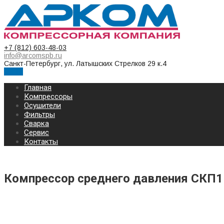
+7 (812) 603-48-03
info@arcomspb.ru
Санкт-Петербург, ул. Латышских Стрелков 29 к.4
Меню
Главная
Компрессоры
Осушители
Фильтры
Сварка
Сервис
Контакты
Компрессор среднего давления СКП1
КОМПРЕССОР СРЕДНЕГО ДАВЛЕНИЯ СКП