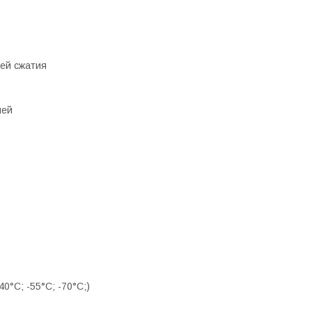
ей сжатия
ней
0°С; -55°С; -70°С;)