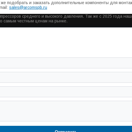
же подобрать и заказать дополнительные компоненты для монтажа
mail:
sales@arcomspb.ru
прессоров среднего и высокого давления. Так же с 2025 года на
по самым честным ценам на рынке.
Отправить