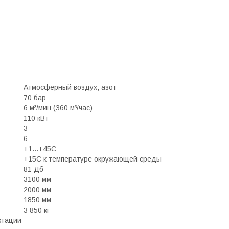
Атмосферный воздух, азот
70 бар
6 м³/мин (360 м³/час)
110 кВт
3
6
+1...+45С
+15С к температуре окружающей среды
81 Дб
3100 мм
2000 мм
1850 мм
3 850 кг
ктации