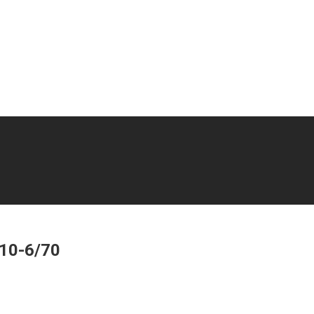
10-6/70
110-6/70 (70 Бар; 6 м³/мин)