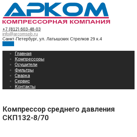
+7 (812) 603-48-03
info@arcomspb.ru
Санкт-Петербург, ул. Латышских Стрелков 29 к.4
Меню
Главная
Компрессоры
Осушители
Фильтры
Сварка
Сервис
Контакты
Компрессор среднего давления
СКП132-8/70
КОМПРЕССОР СРЕДНЕГО