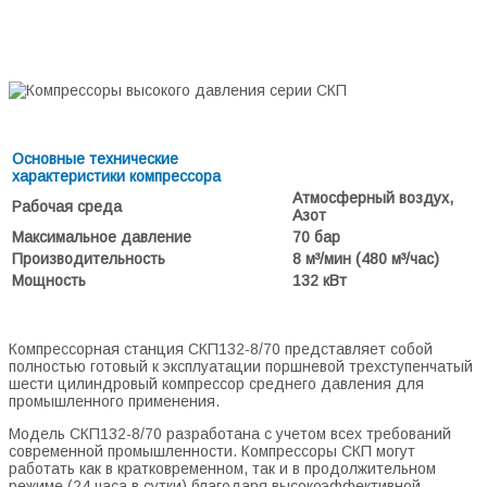
ДАВЛЕНИЯ СКП132-8/70 (70 Бар; 8
м³/мин)
Основные технические
характеристики компрессора
Атмосферный воздух,
Рабочая среда
Азот
Максимальное давление
70 бар
Производительность
8 м³/мин (480 м³/час)
Мощность
132 кВт
Компрессорная станция СКП132-8/70 представляет собой
полностью готовый к эксплуатации поршневой трехступенчатый
шести цилиндровый компрессор среднего давления для
промышленного применения.
Модель СКП132-8/70 разработана с учетом всех требований
современной промышленности. Компрессоры СКП могут
работать как в кратковременном, так и в продолжительном
режиме (24 часа в сутки) благодаря высокоэффективной