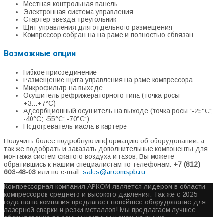
Местная контрольная панель
Электронная система управления
Стартер звезда-треугольник
Щит управления для отдельного размещения
Компрессор собран на на раме и полностью обвязан
Возможные опции
Гибкое присоединение
Размещение щита управления на раме компрессора
Микрофильтр на выходе
Осушитель рефрижераторного типа (точка росы
+3...+7°С)
Адсорбционный осушитель на выходе (точка росы ;-25°С;
-40°С; -55°С; -70°С;)
Подогреватель масла в картере
Получить более подробную информацию об оборудовании, а
так же подобрать и заказать дополнительные компоненты для
монтажа систем сжатого воздуха и газов, Вы можете
обратившись к нашим специалистам по телефонам:
+7 (812)
603-48-03
или по e-mail:
sales@arcomspb.ru
Компрессорная компания АРКОМ является лидером в области
компрессоров среднего и высокого давления. Так же с 2025
года наша компания предлагает новейшее оборудование для
лазерной сварки и резки металлов! Мы предлагаем лучшее