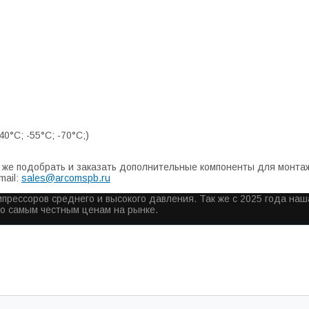
0°С; -55°С; -70°С;)
же подобрать и заказать дополнительные компоненты для монтажа
mail:
sales@arcomspb.ru
прессоров среднего и высокого давления. Так же с 2025 года на
по самым честным ценам на рынке.