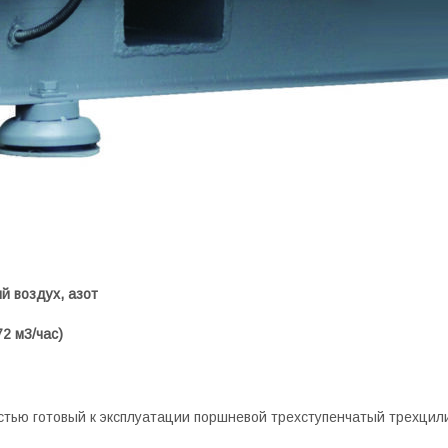
 воздух, азот
72 м3/час)
остью готовый к эксплуатации поршневой трехступенчатый трехц