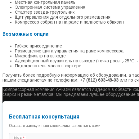
Местная контрольная панель
Электронная система управления
Стартер звезда-треугольник
Щит управления для отдельного размещения
Компрессор собран на на раме и полностью обвязан
Возможные опции
Гибкое присоединение
Размещение щита управления на раме компрессора
Микрофильтр на выходе
Адсорбционный осушитель на выходе (точка росы ;-25°С; -4
Подогреватель масла в картере
Получить более подробную информацию об оборудовании, а так 
нашим специалистам по телефонам:
+7 (812) 603-48-03
или по e-
Компрессорная компания АРКОМ является лидером в области ком
сварки и резки металлов! Мы предлагаем лучшее оборудование 
Бесплатная консультация
Оставьте заявку и наш специалист свяжется с вами
Имя