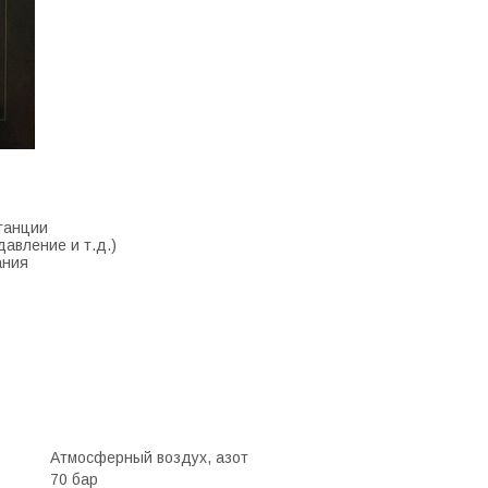
танции
авление и т.д.)
ания
Атмосферный воздух, азот
70 бар