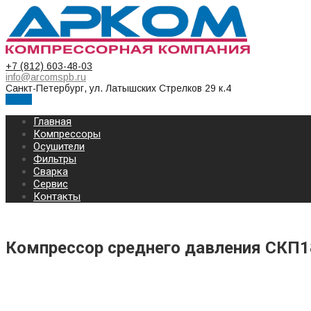
+7 (812) 603-48-03
info@arcomspb.ru
Санкт-Петербург, ул. Латышских Стрелков 29 к.4
Меню
Главная
Компрессоры
Осушители
Фильтры
Сварка
Сервис
Контакты
Компрессор среднего давления СКП1
КОМПРЕССОР СРЕДНЕГО ДАВЛЕНИЯ СКП