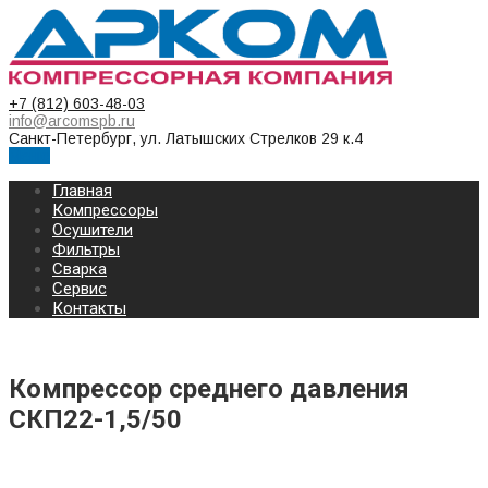
+7 (812) 603-48-03
info@arcomspb.ru
Санкт-Петербург, ул. Латышских Стрелков 29 к.4
Меню
Главная
Компрессоры
Осушители
Фильтры
Сварка
Сервис
Контакты
Компрессор среднего давления
СКП22-1,5/50
КОМПРЕССОР СРЕДНЕГО