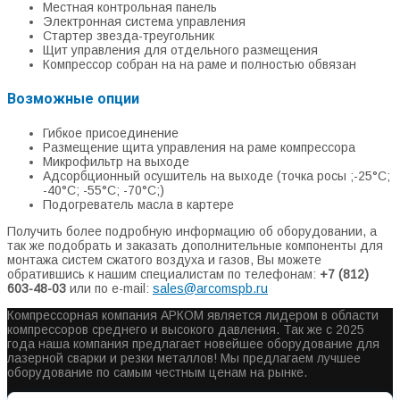
Местная контрольная панель
Электронная система управления
Стартер звезда-треугольник
Щит управления для отдельного размещения
Компрессор собран на на раме и полностью обвязан
Возможные опции
Гибкое присоединение
Размещение щита управления на раме компрессора
Микрофильтр на выходе
Адсорбционный осушитель на выходе (точка росы ;-25°С;
-40°С; -55°С; -70°С;)
Подогреватель масла в картере
Получить более подробную информацию об оборудовании, а
так же подобрать и заказать дополнительные компоненты для
монтажа систем сжатого воздуха и газов, Вы можете
обратившись к нашим специалистам по телефонам:
+7 (812)
603-48-03
или по e-mail:
sales@arcomspb.ru
Компрессорная компания АРКОМ является лидером в области
компрессоров среднего и высокого давления. Так же с 2025
года наша компания предлагает новейшее оборудование для
лазерной сварки и резки металлов! Мы предлагаем лучшее
оборудование по самым честным ценам на рынке.