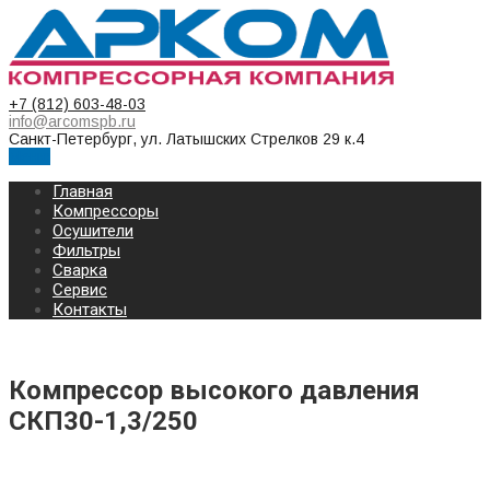
+7 (812) 603-48-03
info@arcomspb.ru
Санкт-Петербург, ул. Латышских Стрелков 29 к.4
Меню
Главная
Компрессоры
Осушители
Фильтры
Сварка
Сервис
Контакты
Компрессор высокого давления
СКП30-1,3/250
КОМПРЕССОР ВЫСОКОГО