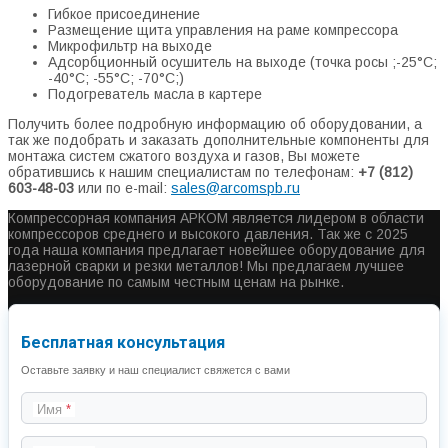
Гибкое присоединение
Размещение щита управления на раме компрессора
Микрофильтр на выходе
Адсорбционный осушитель на выходе (точка росы ;-25°С;
-40°С; -55°С; -70°С;)
Подогреватель масла в картере
Получить более подробную информацию об оборудовании, а
так же подобрать и заказать дополнительные компоненты для
монтажа систем сжатого воздуха и газов, Вы можете
обратившись к нашим специалистам по телефонам:
+7 (812)
603-48-03
или по e-mail:
sales@arcomspb.ru
Компрессорная компания АРКОМ является лидером в области
компрессоров среднего и высокого давления. Так же с 2025
года наша компания предлагает новейшее оборудование для
лазерной сварки и резки металлов! Мы предлагаем лучшее
оборудование по самым честным ценам на рынке.
Бесплатная консультация
Оставьте заявку и наш специалист свяжется с вами
Имя