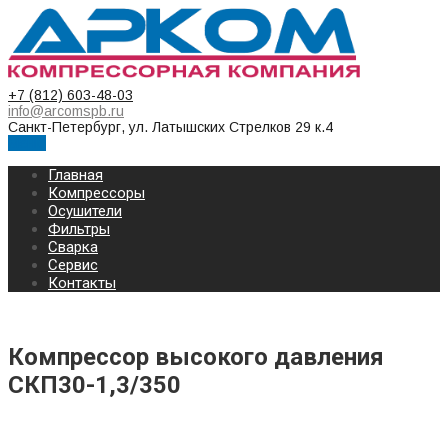
+7 (812) 603-48-03
info@arcomspb.ru
Санкт-Петербург, ул. Латышских Стрелков 29 к.4
Меню
Главная
Компрессоры
Осушители
Фильтры
Сварка
Сервис
Контакты
Компрессор высокого давления
СКП30-1,3/350
КОМПРЕССОР ВЫСОКОГО