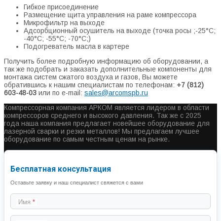
Гибкое присоединение
Размещение щита управления на раме компрессора
Микрофильтр на выходе
Адсорбционный осушитель на выходе (точка росы ;-25°С;
-40°С; -55°С; -70°С;)
Подогреватель масла в картере
Получить более подробную информацию об оборудовании, а
так же подобрать и заказать дополнительные компоненты для
монтажа систем сжатого воздуха и газов, Вы можете
обратившись к нашим специалистам по телефонам:
+7 (812)
603-48-03
или по e-mail:
sales@arcomspb.ru
Компрессорная компания АРКОМ является лидером в области
компрессоров среднего и высокого давления. Так же с 2025
года наша компания предлагает новейшее оборудование для
лазерной сварки и резки металлов! Мы предлагаем лучшее
оборудование по самым честным ценам на рынке.
Бесплатная консультация
Оставьте заявку и наш специалист свяжется с вами
Имя