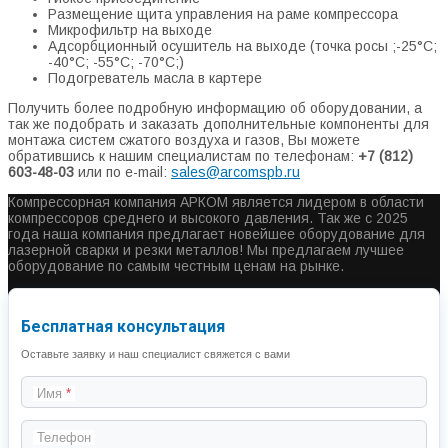
Размещение щита управления на раме компрессора
Микрофильтр на выходе
Адсорбционный осушитель на выходе (точка росы ;-25°С;
-40°С; -55°С; -70°С;)
Подогреватель масла в картере
Получить более подробную информацию об оборудовании, а
так же подобрать и заказать дополнительные компоненты для
монтажа систем сжатого воздуха и газов, Вы можете
обратившись к нашим специалистам по телефонам:
+7 (812)
603-48-03
или по e-mail:
sales@arcomspb.ru
Компрессорная компания АРКОМ является лидером в области
компрессоров среднего и высокого давления. Так же с 2025
года наша компания предлагает новейшее оборудование для
лазерной сварки и резки металлов! Мы предлагаем лучшее
оборудование по самым честным ценам на рынке.
Бесплатная консультация
Оставьте заявку и наш специалист свяжется с вами
Имя
Телефон