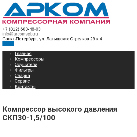
+7 (812) 603-48-03
info@arcomspb.ru
Санкт-Петербург, ул. Латышских Стрелков 29 к.4
Меню
Главная
Компрессоры
Осушители
Фильтры
Сварка
Сервис
Контакты
Компрессор высокого давления
СКП30-1,5/100
КОМПРЕССОР ВЫСОКОГО