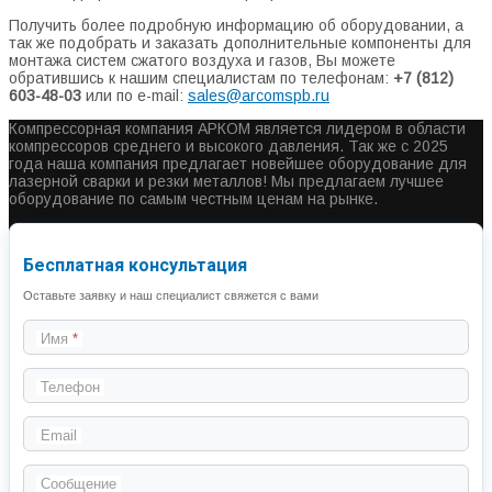
Получить более подробную информацию об оборудовании, а
так же подобрать и заказать дополнительные компоненты для
монтажа систем сжатого воздуха и газов, Вы можете
обратившись к нашим специалистам по телефонам:
+7 (812)
603-48-03
или по e-mail:
sales@arcomspb.ru
Компрессорная компания АРКОМ является лидером в области
компрессоров среднего и высокого давления. Так же с 2025
года наша компания предлагает новейшее оборудование для
лазерной сварки и резки металлов! Мы предлагаем лучшее
оборудование по самым честным ценам на рынке.
Бесплатная консультация
Оставьте заявку и наш специалист свяжется с вами
Имя
Телефон
Email
Сообщение