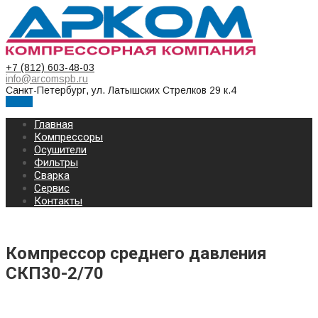
+7 (812) 603-48-03
info@arcomspb.ru
Санкт-Петербург, ул. Латышских Стрелков 29 к.4
Меню
Главная
Компрессоры
Осушители
Фильтры
Сварка
Сервис
Контакты
Компрессор среднего давления
СКП30-2/70
КОМПРЕССОР СРЕДНЕГО