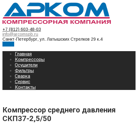
+7 (812) 603-48-03
info@arcomspb.ru
Санкт-Петербург, ул. Латышских Стрелков 29 к.4
Меню
Главная
Компрессоры
Осушители
Фильтры
Сварка
Сервис
Контакты
Компрессор среднего давления
СКП37-2,5/50
КОМПРЕССОР СРЕДНЕГО