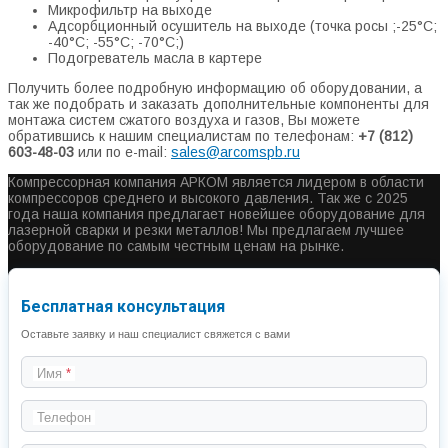
Микрофильтр на выходе
Адсорбционный осушитель на выходе (точка росы ;-25°С;
-40°С; -55°С; -70°С;)
Подогреватель масла в картере
Получить более подробную информацию об оборудовании, а
так же подобрать и заказать дополнительные компоненты для
монтажа систем сжатого воздуха и газов, Вы можете
обратившись к нашим специалистам по телефонам:
+7 (812)
603-48-03
или по e-mail:
sales@arcomspb.ru
Компрессорная компания АРКОМ является лидером в области
компрессоров среднего и высокого давления. Так же с 2025
года наша компания предлагает новейшее оборудование для
лазерной сварки и резки металлов! Мы предлагаем лучшее
оборудование по самым честным ценам на рынке.
Бесплатная консультация
Оставьте заявку и наш специалист свяжется с вами
Имя
Телефон