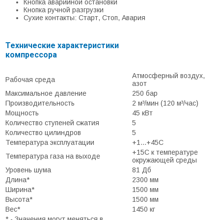
Кнопка аварийной остановки
Кнопка ручной разгрузки
Сухие контакты: Старт, Стоп, Авария
Технические характеристики
компрессора
Атмосферный воздух,
Рабочая среда
азот
Максимальное давление
250 бар
Производительность
2 м³/мин (120 м³/час)
Мощность
45 кВт
Количество ступеней сжатия
5
Количество цилиндров
5
Температура эксплуатации
+1...+45С
+15С к температуре
Температура газа на выходе
окружающей среды
Уровень шума
81 Дб
Длина*
2300 мм
Ширина*
1500 мм
Высота*
1500 мм
Вес*
1450 кг
* - Значения могут меняться в