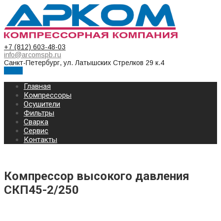
+7 (812) 603-48-03
info@arcomspb.ru
Санкт-Петербург, ул. Латышских Стрелков 29 к.4
Меню
Главная
Компрессоры
Осушители
Фильтры
Сварка
Сервис
Контакты
Компрессор высокого давления
СКП45-2/250
КОМПРЕССОР ВЫСОКОГО