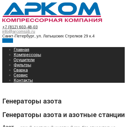
+7 (812) 603-48-03
info@arcomspb.ru
Санкт-Петербург, ул. Латышских Стрелков 29 к.4
Меню
Главная
Компрессоры
Осушители
Фильтры
Сварка
Сервис
Контакты
Генераторы азота
Генераторы азота и азотные станции